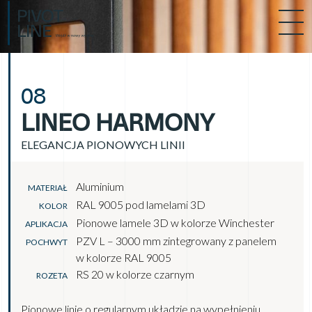
08
LINEO HARMONY
ELEGANCJA PIONOWYCH LINII
Aluminium
MATERIAŁ
RAL 9005 pod lamelami 3D
KOLOR
Pionowe lamele 3D w kolorze Winchester
APLIKACJA
PZV L – 3000 mm zintegrowany z panelem
POCHWYT
w kolorze RAL 9005
RS 20 w kolorze czarnym
ROZETA
Pionowe linie o regularnym układzie na wypełnieniu