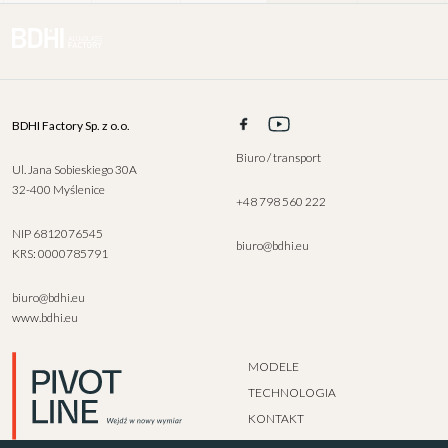
BDHI Factory Sp. z o.o.
Biuro / transport
Ul. Jana Sobieskiego 30A
32-400 Myślenice
+48 798 560 222
NIP 6812076545
biuro@bdhi.eu
KRS: 0000785791
biuro@bdhi.eu
www.bdhi.eu
MODELE
TECHNOLOGIA
KONTAKT