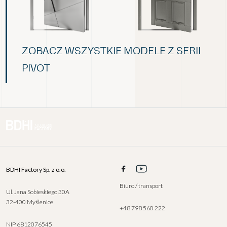
ZOBACZ WSZYSTKIE MODELE Z SERII
PIVOT
BDHI Factory Sp. z o.o.
Biuro / transport
Ul. Jana Sobieskiego 30A
32-400 Myślenice
+48 798 560 222
NIP 6812076545