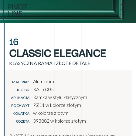
16
CLASSIC ELEGANCE
KLASYCZNA RAMA I ZŁOTE DETALE
Aluminium
MATERIAŁ
RAL 6005
KOLOR
Ramka w stylu klasycznym
APLIKACJA
PZ11 w kolorze złotym
POCHWYT
w kolorze złotym
KOŁATKA
393882 w kolorze złotym
ROZETA
PIVOT 16 to wypełnienie drzwiowe w intensywnym