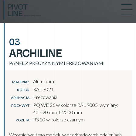
03
ARCHILINE
PANEL Z PRECYZYJNYMI FREZOWANIAMI
Aluminium
MATERIAŁ
RAL 7021
KOLOR
Frezowania
APLIKACJA
PQ WE 26 w kolorze RAL 9005, wymiary:
POCHWYT
40 x 20 mm, L-2000 mm
RS 20 w kolorze czarnym
ROZETA
Wzornictwo tego modelu w przykładowych odcieniach