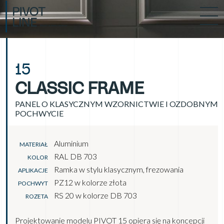
15
CLASSIC FRAME
PANEL O KLASYCZNYM WZORNICTWIE I OZDOBNYM
POCHWYCIE
Aluminium
MATERIAŁ
RAL DB 703
KOLOR
Ramka w stylu klasycznym, frezowania
APLIKACJE
PZ12 w kolorze złota
POCHWYT
RS 20 w kolorze DB 703
ROZETA
Projektowanie modelu PIVOT 15 opiera się na koncepcji