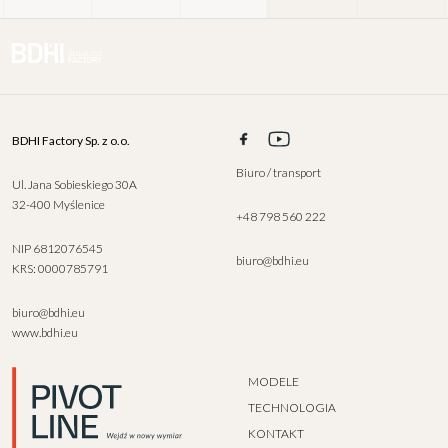
BDHI Factory Sp. z o.o.
Biuro / transport
Ul. Jana Sobieskiego 30A
32-400 Myślenice
+48 798 560 222
NIP 6812076545
biuro@bdhi.eu
KRS: 0000785791
biuro@bdhi.eu
www.bdhi.eu
MODELE
TECHNOLOGIA
KONTAKT